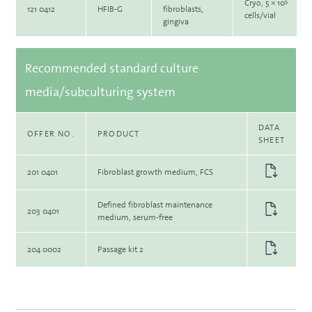
5
Cryo, 5 × 10
121 0412
HFIB-G
fibroblasts,
cells/vial
gingiva
Recommended standard culture
media/subculturing system
DATA
OFFER NO.
PRODUCT
SHEET
201 0401
Fibroblast growth medium, FCS
Defined fibroblast maintenance
203 0401
medium, serum-free
204 0002
Passage kit 2