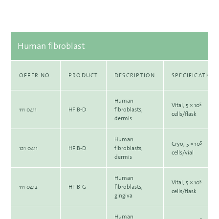
Human fibroblast
OFFER NO.
PRODUCT
DESCRIPTION
SPECIFICATION
Human
5
Vital, 5 × 10
111 0411
HFIB-D
fibroblasts,
cells/flask
dermis
Human
5
Cryo, 5 × 10
121 0411
HFIB-D
fibroblasts,
cells/vial
dermis
Human
5
Vital, 5 × 10
111 0412
HFIB-G
fibroblasts,
cells/flask
gingiva
Human