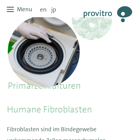
Zum
Menu
Menu
en
jp
Inhalt
springen
Primärzellkulturen
Humane Fibroblasten
Fibroblasten sind im Bindegewebe