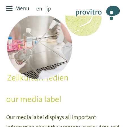
Zum
Menu
Menu
en
jp
Inhalt
springen
Zellkulturmedien
our media label
Our media label displays all important